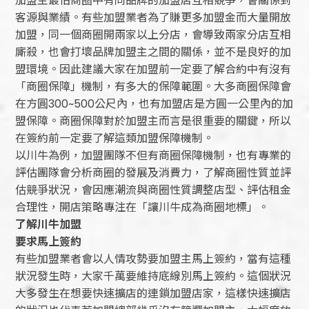
加盟主最怕商圈中有同品牌的加盟店互相競爭，會關係到
客源與業績。有些加盟業者為了賺更多加盟金而大量開放
加盟，同一個商圈開兩家以上分店，會導致兩家分店互相
廝殺，也會打壞品牌加盟主之間的關係，並不是良好的加
盟環境。因此建議大家在加盟前一定要了解合約中有沒有
「商圈保障」機制，有多大的保障範圍。大多商圈保障會
在方圓300~500公尺內，也有加盟店是方圓一公里內的加
盟保障。商圈保障對於加盟主而言是很重要的關鍵，所以
在簽約前一定要了解這類加盟保障機制。
以川牛為例，加盟團隊不但有商圈保障機制，也有專業的
評估團隊會分析商圈的發展及消費力，了解商圈性質並評
估競爭狀況，會因應潮流與商圈性質調整店型、評估租金
合理性，開店策略專注在「讓川牛成為商圈地標」。
了解川牛加盟
要求馬上簽約
有些加盟業者會以人情攻勢要加盟主馬上簽約，當有這種
狀況發生時，大家千萬要維持底線別馬上簽約。這個狀況
大多發生在想要快速擴店的連鎖加盟店家，這樣快速擴店