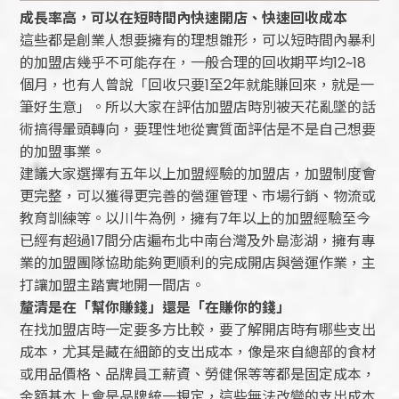
成長率高，可以在短時間內快速開店、快速回收成本
這些都是創業人想要擁有的理想雛形，可以短時間內暴利
的加盟店幾乎不可能存在，一般合理的回收期平均12~18
個月，也有人曾說「回收只要1至2年就能賺回來，就是一
筆好生意」。所以大家在評估加盟店時別被天花亂墜的話
術搞得暈頭轉向，要理性地從實質面評估是不是自己想要
的加盟事業。
建議大家選擇有五年以上加盟經驗的加盟店，加盟制度會
更完整，可以獲得更完善的營運管理、市場行銷、物流或
教育訓練等。以川牛為例，擁有7年以上的加盟經驗至今
已經有超過17間分店遍布北中南台灣及外島澎湖，擁有專
業的加盟團隊協助能夠更順利的完成開店與營運作業，主
打讓加盟主踏實地開一間店。
釐清是在「幫你賺錢」還是「在賺你的錢」
在找加盟店時一定要多方比較，要了解開店時有哪些支出
成本，尤其是藏在細節的支出成本，像是來自總部的食材
或用品價格、品牌員工薪資、勞健保等等都是固定成本，
金額基本上會是品牌統一規定，這些無法改變的支出成本