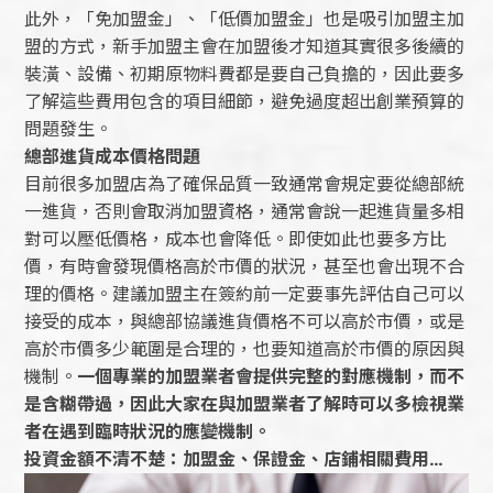
此外，「免加盟金」、「低價加盟金」也是吸引加盟主加
盟的方式，新手加盟主會在加盟後才知道其實很多後續的
裝潢、設備、初期原物料費都是要自己負擔的，因此要多
了解這些費用包含的項目細節，避免過度超出創業預算的
問題發生。
總部進貨成本價格問題
目前很多加盟店為了確保品質一致通常會規定要從總部統
一進貨，否則會取消加盟資格，通常會說一起進貨量多相
對可以壓低價格，成本也會降低。即使如此也要多方比
價，有時會發現價格高於市價的狀況，甚至也會出現不合
理的價格。建議加盟主在簽約前一定要事先評估自己可以
接受的成本，與總部協議進貨價格不可以高於市價，或是
高於市價多少範圍是合理的，也要知道高於市價的原因與
機制。
一個專業的加盟業者會提供完整的對應機制，而不
是含糊帶過，因此大家在與加盟業者了解時可以多檢視業
者在遇到臨時狀況的應變機制。
投資金額不清不楚：加盟金、保證金、店鋪相關費用...