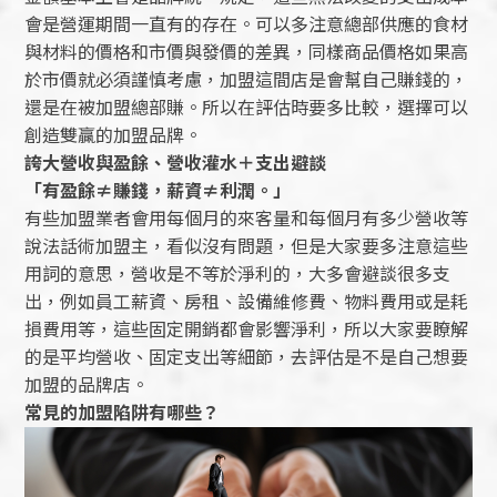
會是營運期間一直有的存在。可以多注意總部供應的食材
與材料的價格和市價與發價的差異，同樣商品價格如果高
於市價就必須謹慎考慮，加盟這間店是會幫自己賺錢的，
還是在被加盟總部賺。所以在評估時要多比較，選擇可以
創造雙贏的加盟品牌。
誇大營收與盈餘、營收灌水＋支出避談
「有盈餘≠賺錢，薪資≠利潤。」
有些加盟業者會用每個月的來客量和每個月有多少營收等
說法話術加盟主，看似沒有問題，但是大家要多注意這些
用詞的意思，營收是不等於淨利的，大多會避談很多支
出，例如員工薪資、房租、設備維修費、物料費用或是耗
損費用等，這些固定開銷都會影響淨利，所以大家要瞭解
的是平均營收、固定支出等細節，去評估是不是自己想要
加盟的品牌店。
常見的加盟陷阱有哪些？