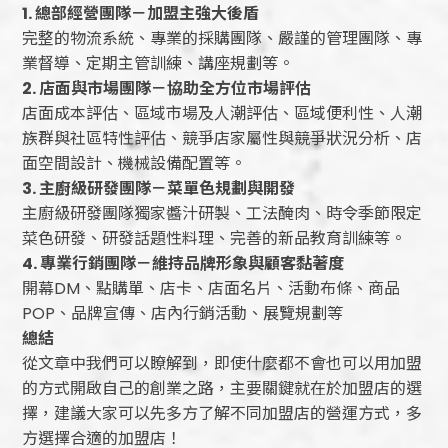
1.
總部經營團隊－加盟主強大後盾
完整的物流系統、專業的採購團隊、嚴謹的管理團隊、專
業督導、定期主管訓練、講座規劃等。
2.
店面與市場團隊－協助全方位市場評估
店面成本評估、區域市場及人潮評估、區域便利性、人潮
族群與社區特性評估、競爭店家屬性與競爭狀況分析、店
面空間設計、機械設備配置等。
3.
主廚級研發團隊－菜單色規劃與開發
主廚級研發團隊獨家醬汁研製、工法醃肉、時令季節限定
菜色研發、研發話題性料理、完善的新品教育訓練等。
4.
專業行銷團隊－維持品牌形象與顧客黏著度
開幕DM、點購單、店卡、店面名片、活動布條、商品
POP、品牌宣傳、店內行銷活動、展覽規劃等
總結
從文章中我們可以瞭解到，即使什麼都不會也可以用加盟
的方式開啟自己的創業之路，主要關鍵就在於加盟店的選
擇，建議大家可以先多方了解不同加盟店的營運方式，多
方選擇合適的加盟店！